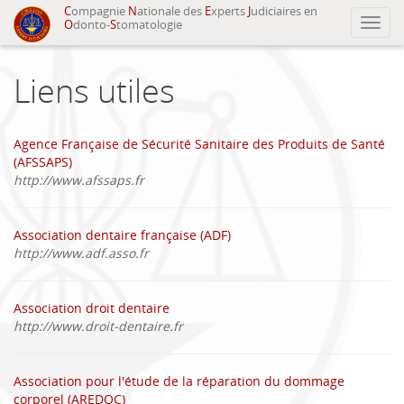
C
ompagnie
N
ationale des
E
xperts
J
udiciaires en
Toggl
O
donto-
S
tomatologie
navig
Liens utiles
Agence Française de Sécurité Sanitaire des Produits de Santé
(AFSSAPS)
http://www.afssaps.fr
Association dentaire française (ADF)
http://www.adf.asso.fr
Association droit dentaire
http://www.droit-dentaire.fr
Association pour l'étude de la réparation du dommage
corporel (AREDOC)