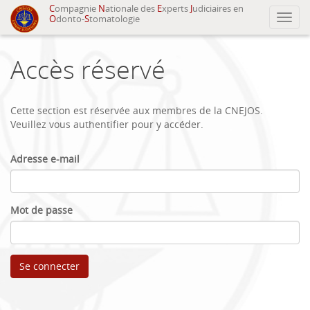
C
ompagnie
N
ationale des
E
xperts
J
udiciaires en
Toggl
O
donto-
S
tomatologie
navig
Accès réservé
Cette section est réservée aux membres de la CNEJOS.
Veuillez vous authentifier pour y accéder.
Adresse e-mail
Mot de passe